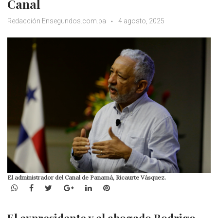
Canal
Redacción Ensegundos.com.pa
4 agosto, 2025
El administrador del Canal de Panamá, Ricaurte Vásquez.
WhatsApp
Facebook
Twitter
Google+
LinkedIn
Pinterest