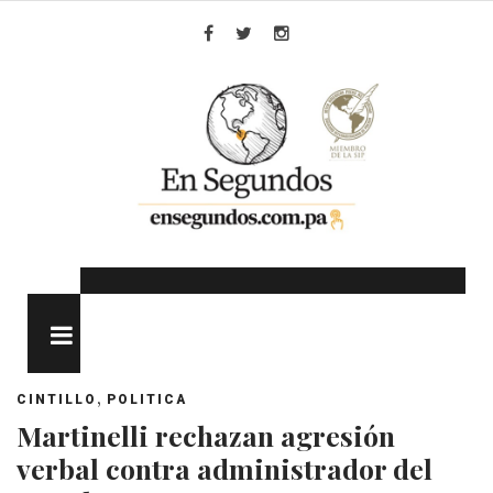
Skip
to
Facebook
Twitter
Instagram
content
MENU
,
CINTILLO
POLITICA
Martinelli rechazan agresión
verbal contra administrador del