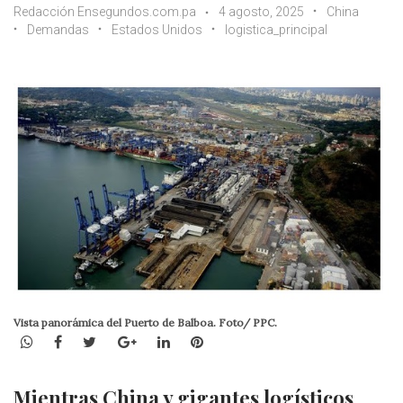
Redacción Ensegundos.com.pa
4 agosto, 2025
China
Demandas
Estados Unidos
logistica_principal
Vista panorámica del Puerto de Balboa. Foto/ PPC.
WhatsApp
Facebook
Twitter
Google+
LinkedIn
Pinterest
Mientras China y gigantes logísticos