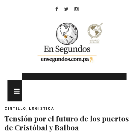
Skip
to
Facebook
Twitter
Instagram
content
MENU
,
CINTILLO
LOGISTICA
Tensión por el futuro de los puertos
de Cristóbal y Balboa