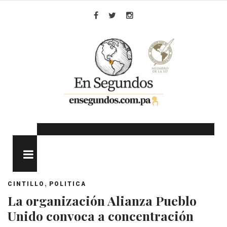
Skip
to
Facebook
Twitter
Instagram
content
MENU
,
CINTILLO
POLITICA
La organización Alianza Pueblo
Unido convoca a concentración