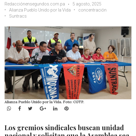
Redacciónensegundos.com.pa
5 agosto, 2025
Alianza Pueblo Unido por la Vida
concentración
Suntracs
Alianza Pueblo Unido por la Vida. Foto: CGTP.
WhatsApp
Facebook
Twitter
Google+
LinkedIn
Pinterest
Los gremios sindicales buscan unidad
nacional y solicitan que la Asamblea sea