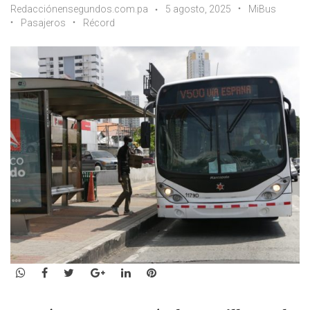
Redacciónensegundos.com.pa
5 agosto, 2025
MiBus
Pasajeros
Récord
WhatsApp
Facebook
Twitter
Google+
LinkedIn
Pinterest