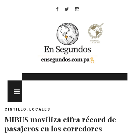
Skip
to
Facebook
Twitter
Instagram
content
MENU
,
CINTILLO
LOCALES
MIBUS moviliza cifra récord de
pasajeros en los corredores