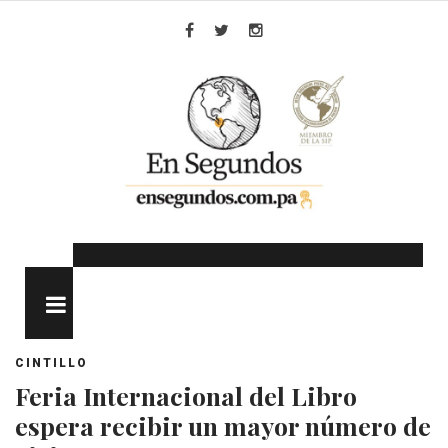
Skip
to
Facebook
Twitter
Instagram
content
MENU
CINTILLO
Feria Internacional del Libro
espera recibir un mayor número de