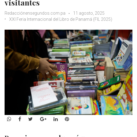
visitantes
Redacciónensegundos.com.pa
11 agosto, 2025
XXI Feria Internacional del Libro de Panamá (FIL 2025)
WhatsApp
Facebook
Twitter
Google+
LinkedIn
Pinterest