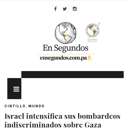
Skip
to
Facebook
Twitter
Instagram
content
MENU
,
CINTILLO
MUNDO
Israel intensifica sus bombardeos
indiscriminados sobre Gaza