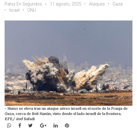
Patsy En Segundos
11 agosto, 2025
Ataques
Gaza
Israel
ONU
- Humo se eleva tras un ataque aéreo israelí en el norte de la Franja de
Gaza, cerca de Beit Hanún, visto desde el lado israelí de la frontera.
EFE/ Atef Safadi
WhatsApp
Facebook
Twitter
Google+
LinkedIn
Pinterest