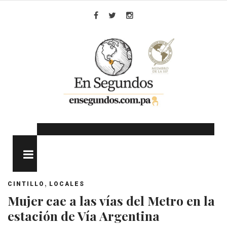
Skip
to
Facebook
Twitter
Instagram
content
MENU
,
CINTILLO
LOCALES
Mujer cae a las vías del Metro en la
estación de Vía Argentina