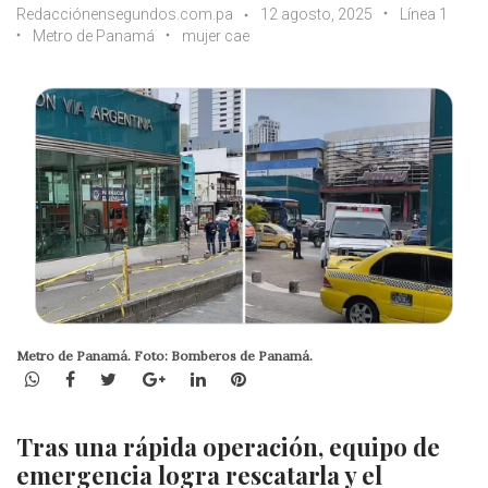
Redacciónensegundos.com.pa
12 agosto, 2025
Línea 1
Metro de Panamá
mujer cae
Metro de Panamá. Foto: Bomberos de Panamá.
WhatsApp
Facebook
Twitter
Google+
LinkedIn
Pinterest
Tras una rápida operación, equipo de
emergencia logra rescatarla y el