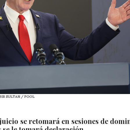
/ABIR SULTAN / POOL
 juicio se retomará en sesiones de domi
s se le tomará declaración