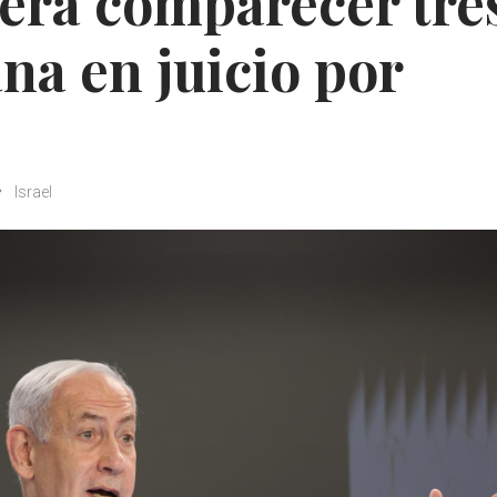
erá comparecer tre
na en juicio por
Israel