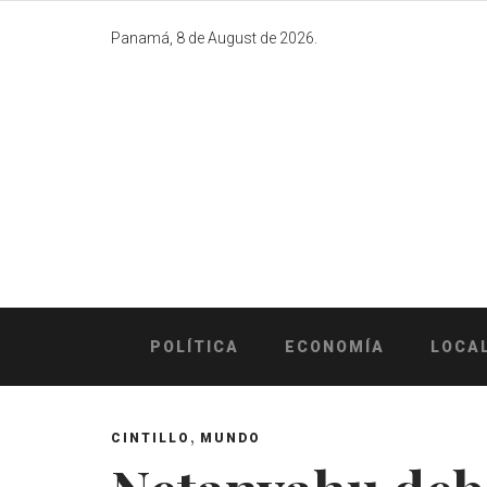
Skip
to
Panamá, 8 de August de 2026.
content
POLÍTICA
ECONOMÍA
LOCA
,
CINTILLO
MUNDO