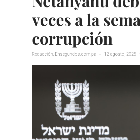
Netanyahu deb
veces a la sema
corrupción
Redacción, Ensegundos.com.pa
12 agosto, 2025