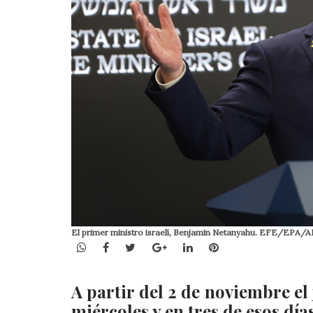
El primer ministro israelí, Benjamin Netanyahu. EFE/EPA
WhatsApp
Facebook
Twitter
Google+
LinkedIn
Pinterest
A partir del 2 de noviembre el
miércoles y en tres de esos día