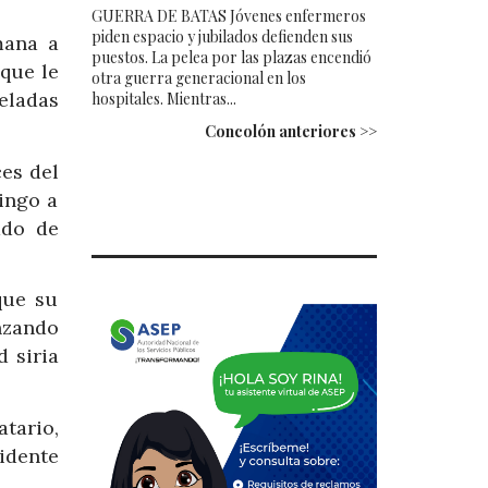
GUERRA DE BATAS Jóvenes enfermeros
piden espacio y jubilados defienden sus
mana a
puestos. La pelea por las plazas encendió
 que le
otra guerra generacional en los
eladas
hospitales. Mientras...
Concolón anteriores >>
ces del
ingo a
ado de
que su
nzando
d siria
tario,
idente