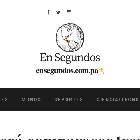
Facebook
Twitter
Instagram
LES
MUNDO
DEPORTES
CIENCIA/TECNO