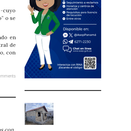
 -cuyo
” o se
ndo en
tral de
o, con
omments
os con