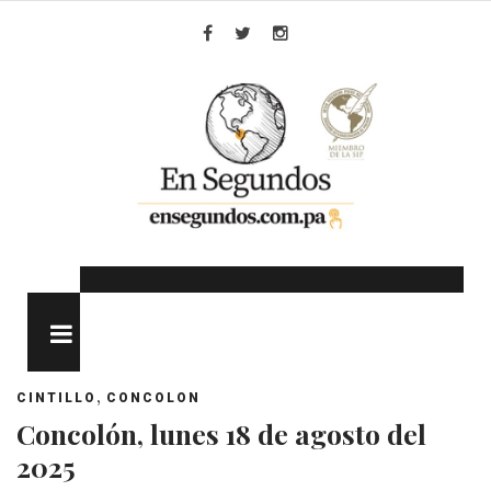
Skip
to
Facebook
Twitter
Instagram
content
MENU
,
CINTILLO
CONCOLON
Concolón, lunes 18 de agosto del
2025