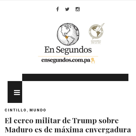
Skip
to
Facebook
Twitter
Instagram
content
MENU
,
CINTILLO
MUNDO
El cerco militar de Trump sobre
Maduro es de máxima envergadura