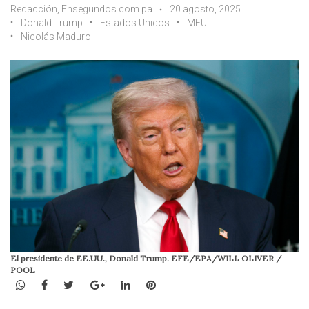
Redacción, Ensegundos.com.pa
20 agosto, 2025
Donald Trump
Estados Unidos
MEU
Nicolás Maduro
El presidente de EE.UU., Donald Trump. EFE/EPA/WILL OLIVER /
POOL
WhatsApp
Facebook
Twitter
Google+
LinkedIn
Pinterest