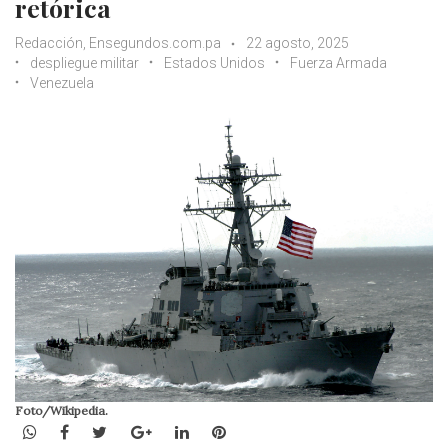
retórica
Redacción, Ensegundos.com.pa
22 agosto, 2025
despliegue militar
Estados Unidos
Fuerza Armada
Venezuela
Foto/Wikipedia.
WhatsApp
Facebook
Twitter
Google+
LinkedIn
Pinterest