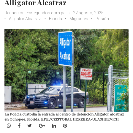
Alligator Alcatraz
Redacción, Ensegundos.com.pa
22 agosto, 2025
Alligator Alcatraz'
Florida
Migrantes
Prisión
La Policía custodia la entrada al centro de detención Alligator Alcatraz
en Ochopee, Florida. EFE/CRISTOBAL HERRERA-ULASHKEVICH
WhatsApp
Facebook
Twitter
Google+
LinkedIn
Pinterest