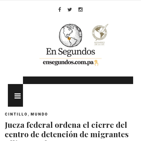
Skip
to
Facebook
Twitter
Instagram
content
MENU
,
CINTILLO
MUNDO
Jueza federal ordena el cierre del
centro de detención de migrantes