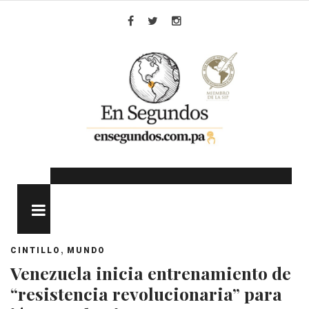
Skip
to
Facebook
Twitter
Instagram
content
MENU
,
CINTILLO
MUNDO
Venezuela inicia entrenamiento de
“resistencia revolucionaria” para