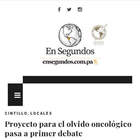
Skip
to
Facebook
Twitter
Instagram
content
MENU
,
CINTILLO
LOCALES
Proyecto para el olvido oncológico
pasa a primer debate