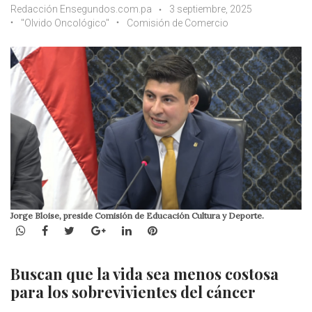
Redacción Ensegundos.com.pa
3 septiembre, 2025
"Olvido Oncológico"
Comisión de Comercio
Jorge Bloise, preside Comisión de Educación Cultura y Deporte.
WhatsApp
Facebook
Twitter
Google+
LinkedIn
Pinterest
Buscan que la vida sea menos costosa
para los sobrevivientes del cáncer