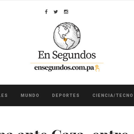
Facebook
Twitter
Instagram
LES
MUNDO
DEPORTES
CIENCIA/TECNO