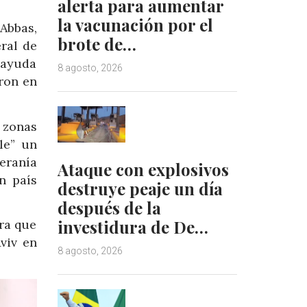
alerta para aumentar
la vacunación por el
Abbas,
brote de…
ral de
a ayuda
8 agosto, 2026
ron en
 zonas
le” un
eranía
Ataque con explosivos
n país
destruye peaje un día
después de la
investidura de De…
ra que
viv en
8 agosto, 2026