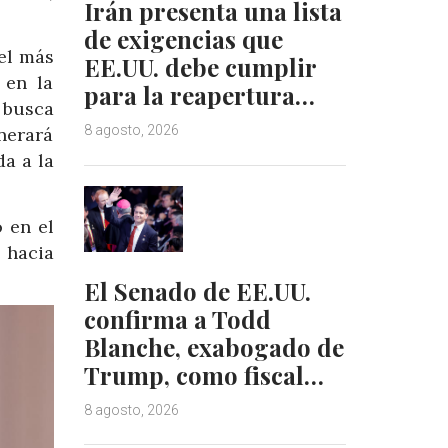
Irán presenta una lista
de exigencias que
el más
EE.UU. debe cumplir
 en la
para la reapertura…
 busca
8 agosto, 2026
enerará
a a la
 en el
 hacia
El Senado de EE.UU.
confirma a Todd
Blanche, exabogado de
Trump, como fiscal…
8 agosto, 2026