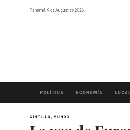
Skip
to
Panamá, 9 de August de 2026.
content
POLÍTICA
ECONOMÍA
LOCA
,
CINTILLO
MUNDO