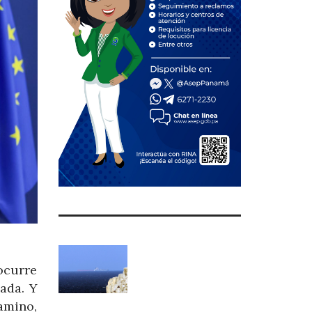
ocurre
ada. Y
amino,