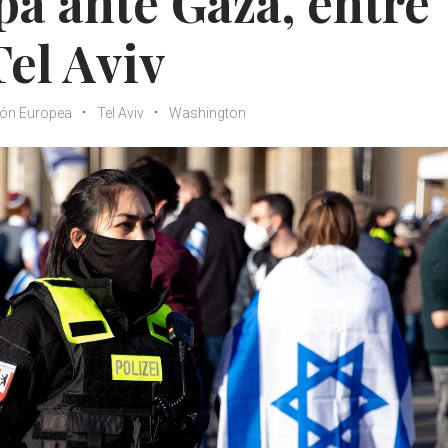
pa ante Gaza, entre
el Aviv
ón Europea
Tel Aviv
Washington