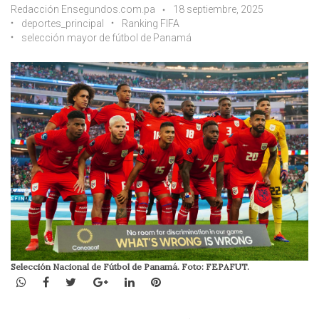
Redacción Ensegundos.com.pa
18 septiembre, 2025
deportes_principal
Ranking FIFA
selección mayor de fútbol de Panamá
Selección Nacional de Fútbol de Panamá. Foto: FEPAFUT.
WhatsApp
Facebook
Twitter
Google+
LinkedIn
Pinterest