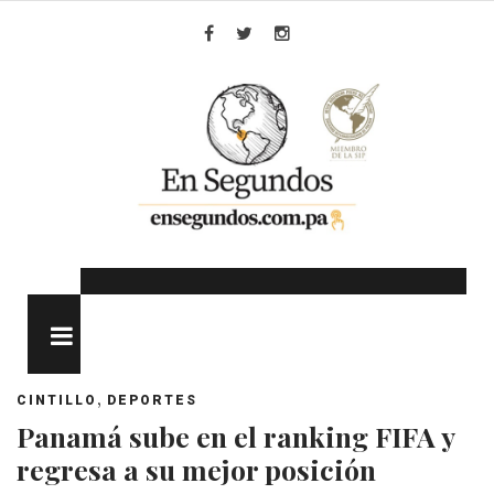
Skip
to
Facebook
Twitter
Instagram
content
MENU
,
CINTILLO
DEPORTES
Panamá sube en el ranking FIFA y
regresa a su mejor posición