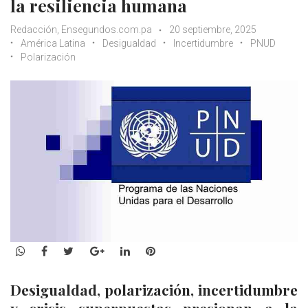
la resiliencia humana
Redacción, Ensegundos.com.pa
20 septiembre, 2025
América Latina
Desigualdad
Incertidumbre
PNUD
Polarización
WhatsApp
Facebook
Twitter
Google+
LinkedIn
Pinterest
Desigualdad, polarización, incertidumbre
y crisis superpuestas presionan a la