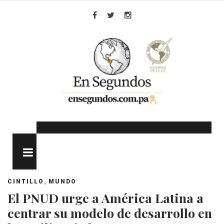
Skip
to
Facebook
Twitter
Instagram
content
MENU
,
CINTILLO
MUNDO
El PNUD urge a América Latina a
centrar su modelo de desarrollo en