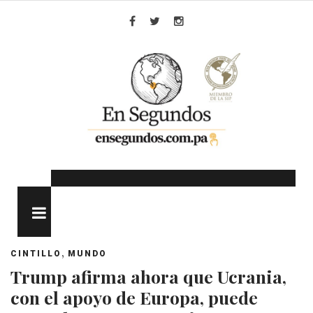
Skip
to
Facebook
Twitter
Instagram
content
MENU
,
CINTILLO
MUNDO
Trump afirma ahora que Ucrania,
con el apoyo de Europa, puede