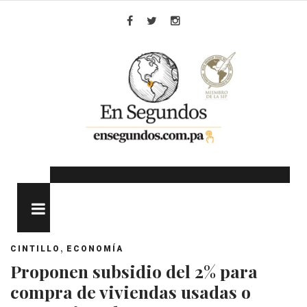
Skip
to
Facebook
Twitter
Instagram
content
MENU
,
CINTILLO
ECONOMÍA
Proponen subsidio del 2% para
compra de viviendas usadas o