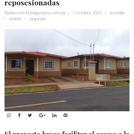
reposesionadas
Redacción Ensegundos.com.pa
1 octubre, 2025
acceder
interés
segunda
WhatsApp
Facebook
Twitter
Google+
LinkedIn
Pinterest
El proyecto busca facilitar el acceso a la