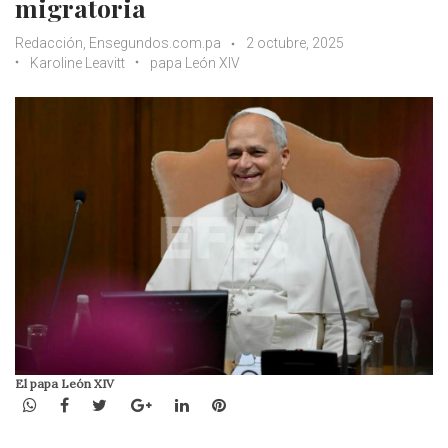
migratoria
Redacción, Ensegundos.com.pa
2 octubre, 2025
Karoline Leavitt
papa León XIV
El papa León XIV
WhatsApp
Facebook
Twitter
Google+
LinkedIn
Pinterest