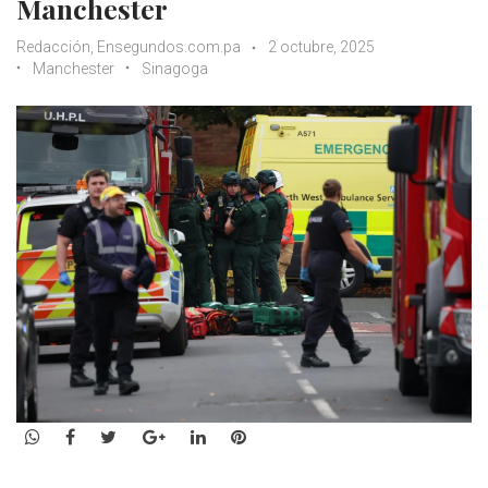
Manchester
Redacción, Ensegundos.com.pa
2 octubre, 2025
Manchester
Sinagoga
WhatsApp
Facebook
Twitter
Google+
LinkedIn
Pinterest