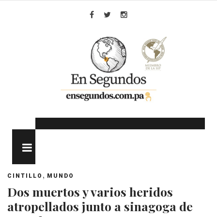
Skip
to
Facebook
Twitter
Instagram
content
MENU
,
CINTILLO
MUNDO
Dos muertos y varios heridos
atropellados junto a sinagoga de