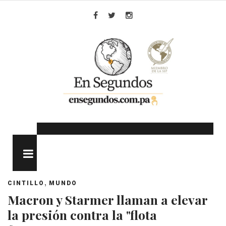
Skip
to
Facebook
Twitter
Instagram
content
MENU
,
CINTILLO
MUNDO
Macron y Starmer llaman a elevar
la presión contra la "flota