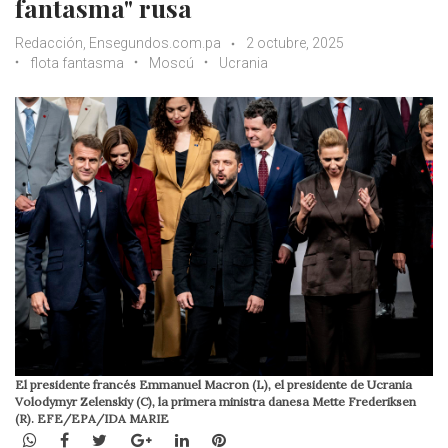
fantasma" rusa
Redacción, Ensegundos.com.pa
2 octubre, 2025
flota fantasma
Moscú
Ucrania
El presidente francés Emmanuel Macron (L), el presidente de Ucrania
Volodymyr Zelenskiy (C), la primera ministra danesa Mette Frederiksen
(R). EFE/EPA/IDA MARIE
WhatsApp
Facebook
Twitter
Google+
LinkedIn
Pinterest