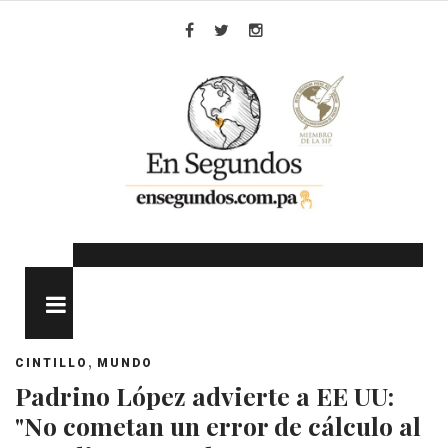
Skip
to
Facebook
Twitter
Instagram
content
MENU
,
CINTILLO
MUNDO
Padrino López advierte a EE UU:
"No cometan un error de cálculo al