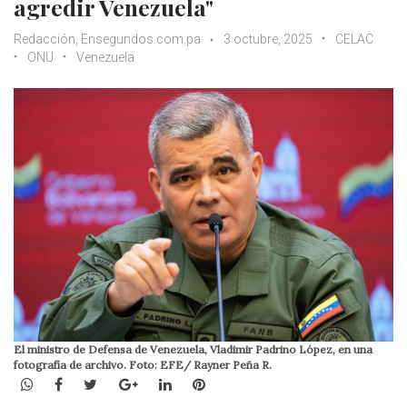
agredir Venezuela"
Redacción, Ensegundos.com.pa
3 octubre, 2025
CELAC
ONU
Venezuela
El ministro de Defensa de Venezuela, Vladimir Padrino López, en una
fotografía de archivo. Foto: EFE/ Rayner Peña R.
WhatsApp
Facebook
Twitter
Google+
LinkedIn
Pinterest