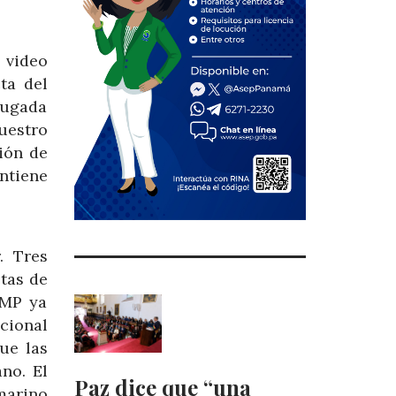
 video
ta del
jugada
uestro
ión de
ntiene
. Tres
tas de
AMP ya
cional
ue las
no. El
Paz dice que “una
marino