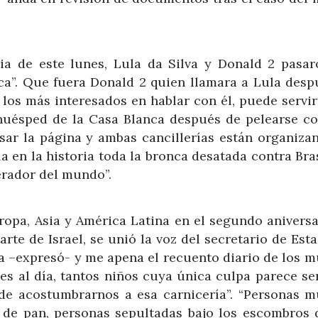
ia de este lunes, Lula da Silva y Donald 2 pasar
ca”. Que fuera Donald 2 quien llamara a Lula desp
s los más interesados en hablar con él, puede serv
huésped de la Casa Blanca después de pelearse co
asar la página y ambas cancillerías están organiza
 en la historia toda la bronca desatada contra Bra
erador del mundo”.
ropa, Asia y América Latina en el segundo aniversa
rte de Israel, se unió la voz del secretario de Est
na –expresó- y me apena el recuento diario de los m
es al día, tantos niños cuya única culpa parece se
 de acostumbrarnos a esa carnicería”. “Personas m
 de pan, personas sepultadas bajo los escombros 