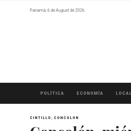
Skip
to
Panamá, 6 de August de 2026.
content
POLÍTICA
ECONOMÍA
LOCA
,
CINTILLO
CONCOLON