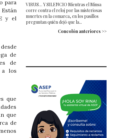
o para
VIRUS… Y SILENCIO Mientras el Minsa
 Están
corre contra el reloj por las misteriosas
muertes en la comarca, en los pasillos
E y el
preguntan quién dejó que la...
Concolón anteriores >>
 desde
ega de
tes de
 a los
es que
idades
an que
rca de
 menos