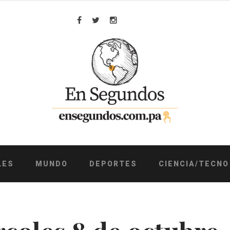
Facebook
Twitter
Instagram
LES
MUNDO
DEPORTES
CIENCIA/TECNO