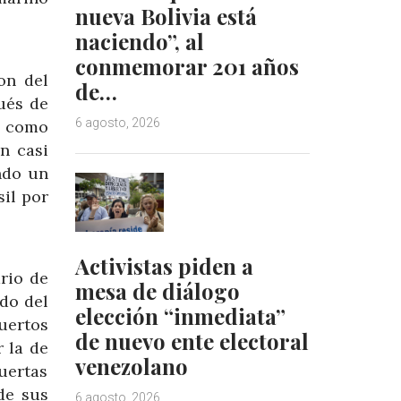
nueva Bolivia está
naciendo”, al
conmemorar 201 años
on del
de…
ués de
6 agosto, 2026
ir como
n casi
ndo un
sil por
Activistas piden a
rio de
mesa de diálogo
ado del
elección “inmediata”
uertos
de nuevo ente electoral
r la de
venezolano
uertas
de sus
6 agosto, 2026