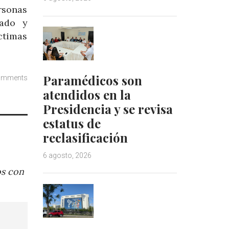
rsonas
nado y
ctimas
Paramédicos son
omments
atendidos en la
Presidencia y se revisa
estatus de
reclasificación
6 agosto, 2026
os con