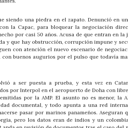
nantes.
gue siendo una piedra en el zapato. Denunció en un
on la Capac, para bloquear la negociación direc
hecho por casi 50 años. Acusa de que entran en la 
ida y que hay obstrucción, corrupción impune y sec
guen con atención el nuevo escenario de negociac
ia con buenos augurios por el pulso que todavía ma
lvió a ser puesta a prueba, y esta vez en Catar
os por Interpol en el aeropuerto de Doha con libre
 emitidas por la AMP. El asunto no es menor, la 
edad documental, y todo apunta a una red interna
 hacerse pasar por marinos panameños. Aseguran q
orgia, pero los datos eran de indios y un colombia
P anda en revisión de documentos tras el caso del 