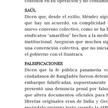
costosos en su operación y no contami
SAÚL
Dicen que, desde el exilio, Méndez si
que hay un acuerdo, en complicidad c
nuevo convenio colectivo, como se ha 
sindicatos “amarillos” hechos a la med
institucional. Aseguran que muchos si
una convención colectiva, que no inic
el gobierno con el Suntracs.
FALSIFICACIONES
Dicen que la fe pública panameña vo
ciudadanos de Bangladés fueron detenid
embarque falsificadas, supuestamente
presentó una denuncia penal por fals
que altera documentos oficiales para
libretas originales eran de India y Ge
escándalo revienta justo cuando la AM