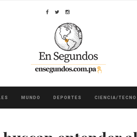
Facebook
Twitter
Instagram
LES
MUNDO
DEPORTES
CIENCIA/TECNO