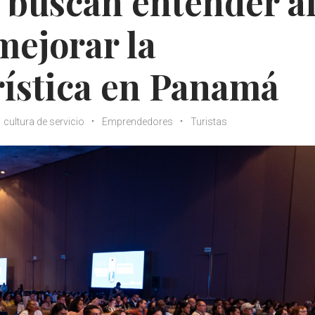
 buscan entender a
mejorar la
rística en Panamá
cultura de servicio
Emprendedores
Turistas