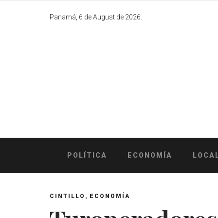
Skip
to
Panamá, 6 de August de 2026.
content
POLÍTICA
ECONOMÍA
LOCA
,
CINTILLO
ECONOMÍA