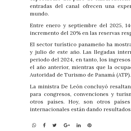
entradas del canal ofrecen una exper
mundo.
Entre enero y septiembre del 2025, 14
incremento del 20% en las reservas resp
El sector turístico panameño ha mostr
y julio de este año. Las llegadas int
periodo del 2024, en tanto, los ingreso
el año anterior, mientras que la ocup
Autoridad de Turismo de Panamá (ATP).
La ministra De León concluyó resalta
para congresos, convenciones y turi
otros países. Hoy, son otros país
internacionales están dando resultados”
WhatsApp
Facebook
Twitter
Google+
LinkedIn
Pinterest