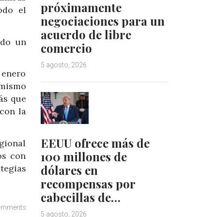
próximamente
odo el
negociaciones para un
acuerdo de libre
ndo un
comercio
5 agosto, 2026
 enero
 mismo
más que
con la
EEUU ofrece más de
gional
100 millones de
os con
dólares en
tegias
recompensas por
cabecillas de…
omments
5 agosto, 2026