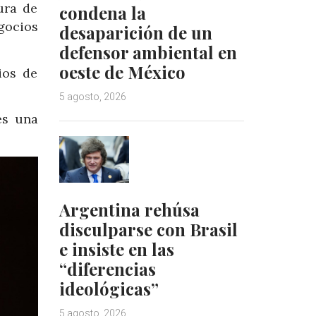
ura de
condena la
egocios
desaparición de un
defensor ambiental en
oeste de México
ios de
5 agosto, 2026
es una
Argentina rehúsa
disculparse con Brasil
e insiste en las
“diferencias
ideológicas”
5 agosto, 2026