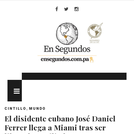
Skip
to
Facebook
Twitter
Instagram
content
MENU
,
CINTILLO
MUNDO
El disidente cubano José Daniel
Ferrer llega a Miami tras ser