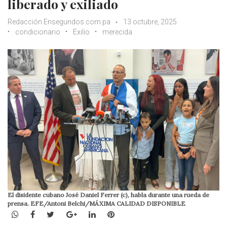
liberado y exiliado
Redacción Ensegundos.com.pa
13 octubre, 2025
condicionario
Exilio
merecida
El disidente cubano José Daniel Ferrer (c), habla durante una rueda de
prensa. EFE/Antoni Belchi/MÁXIMA CALIDAD DISPONIBLE
WhatsApp
Facebook
Twitter
Google+
LinkedIn
Pinterest