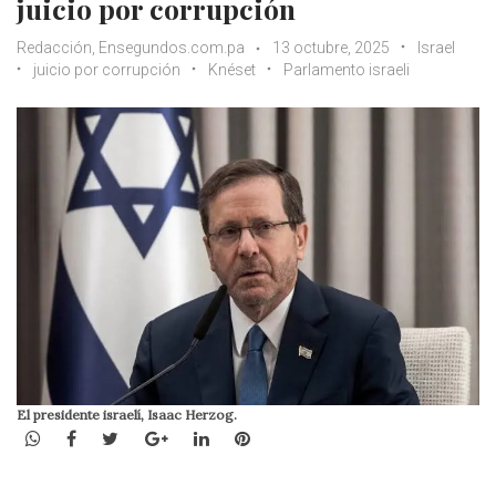
juicio por corrupción
Redacción, Ensegundos.com.pa
13 octubre, 2025
Israel
juicio por corrupción
Knéset
Parlamento israeli
El presidente israelí, Isaac Herzog.
WhatsApp
Facebook
Twitter
Google+
LinkedIn
Pinterest