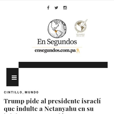
Skip
to
Facebook
Twitter
Instagram
content
MENU
,
CINTILLO
MUNDO
Trump pide al presidente israelí
que indulte a Netanyahu en su