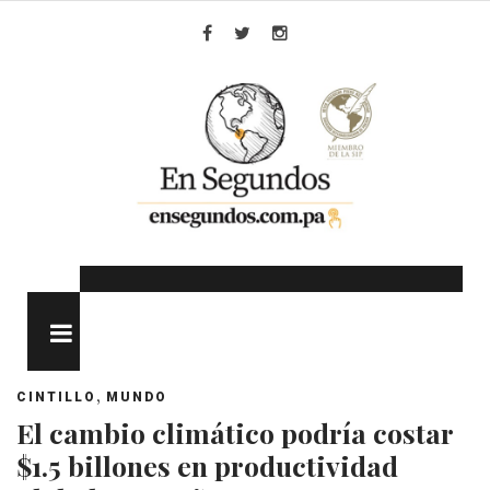
Skip
to
Facebook
Twitter
Instagram
content
MENU
,
CINTILLO
MUNDO
El cambio climático podría costar
$1.5 billones en productividad