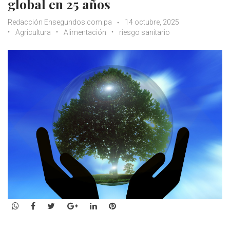
global en 25 años
Redacción Ensegundos.com.pa
14 octubre, 2025
Agricultura
Alimentación
riesgo sanitario
WhatsApp
Facebook
Twitter
Google+
LinkedIn
Pinterest