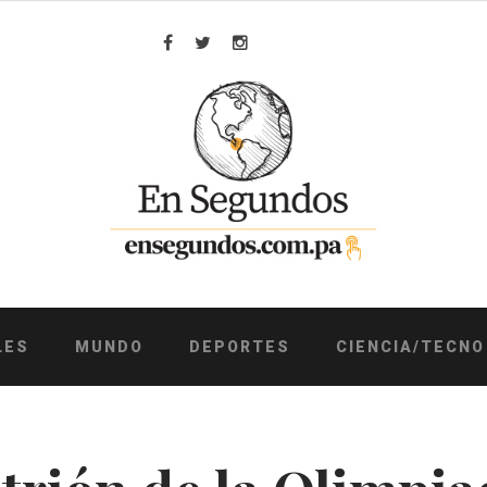
Facebook
Twitter
Instagram
LES
MUNDO
DEPORTES
CIENCIA/TECNO