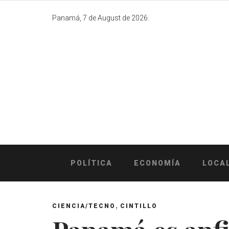
Skip
to
Panamá, 7 de August de 2026.
content
POLÍTICA
ECONOMÍA
LOCA
,
CIENCIA/TECNO
CINTILLO