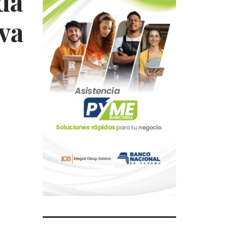
da
va