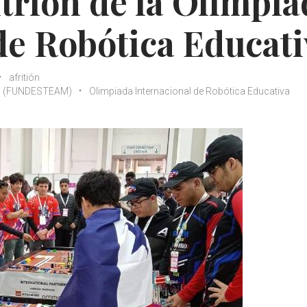
trión de la Olimpia
de Robótica Educati
afritión
EAM (FUNDESTEAM)
Olimpiada Internacional de Robótica Educativa