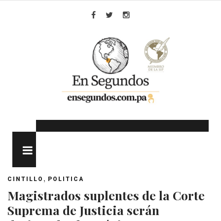
Skip
to
Facebook
Twitter
Instagram
content
MENU
,
CINTILLO
POLITICA
Magistrados suplentes de la Corte
Suprema de Justicia serán