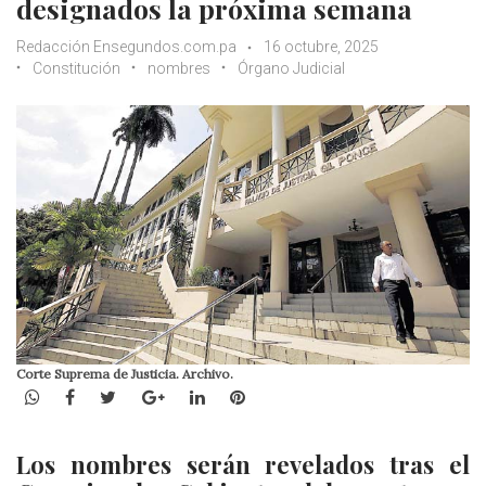
designados la próxima semana
Redacción Ensegundos.com.pa
16 octubre, 2025
Constitución
nombres
Órgano Judicial
Corte Suprema de Justicia. Archivo.
WhatsApp
Facebook
Twitter
Google+
LinkedIn
Pinterest
Los nombres serán revelados tras el