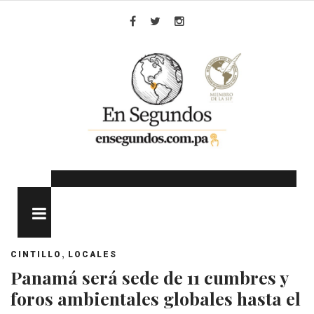
Skip
to
Facebook
Twitter
Instagram
content
MENU
,
CINTILLO
LOCALES
Panamá será sede de 11 cumbres y
foros ambientales globales hasta el