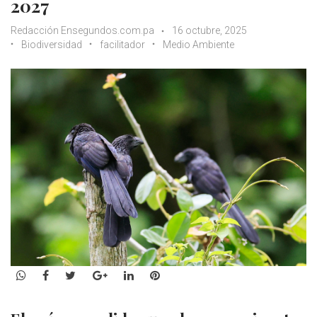
2027
Redacción Ensegundos.com.pa
16 octubre, 2025
Biodiversidad
facilitador
Medio Ambiente
WhatsApp
Facebook
Twitter
Google+
LinkedIn
Pinterest