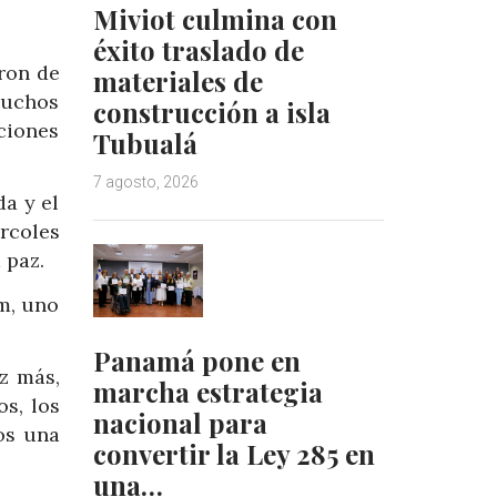
Miviot culmina con
éxito traslado de
aron de
materiales de
muchos
construcción a isla
ciones
Tubualá
7 agosto, 2026
a y el
rcoles
 paz.
m, uno
Panamá pone en
z más,
marcha estrategia
os, los
nacional para
os una
convertir la Ley 285 en
una…