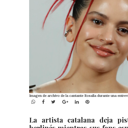
Imagen de archivo de la cantante Rosalía durante una entre
WhatsApp
Facebook
Twitter
Google+
LinkedIn
Pinterest
La artista catalana deja pi
berlinés mientras sus fans es