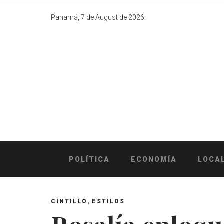
Skip
to
Panamá, 7 de August de 2026.
content
POLÍTICA
ECONOMÍA
LOCA
,
CINTILLO
ESTILOS