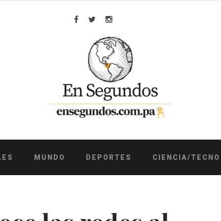
Facebook
Twitter
Instagram
LES
MUNDO
DEPORTES
CIENCIA/TECNO