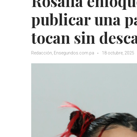
Rosalía enloque
publicar una p
tocan sin desc
Redacción, Ensegundos.com.pa
18 octubre, 2025