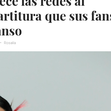
ce las redes al
artitura que sus fan
anso
Rosalía