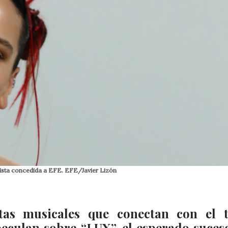
vista concedida a EFE. EFE/Javier Lizón
stas musicales que conectan con el 
peculan sobre “LUX”, el esperado suces