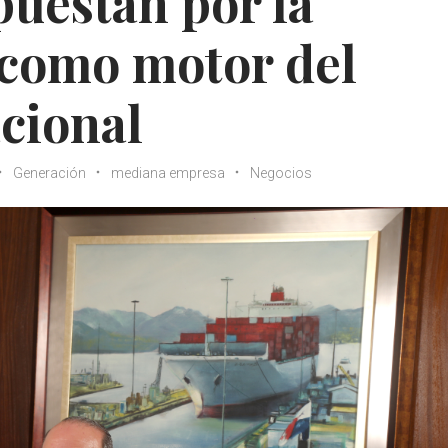
uestan por la
 como motor del
cional
Generación
mediana empresa
Negocios