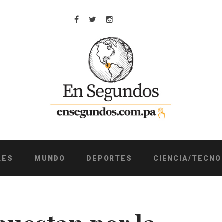
Facebook
Twitter
Instagram
LES
MUNDO
DEPORTES
CIENCIA/TECNO