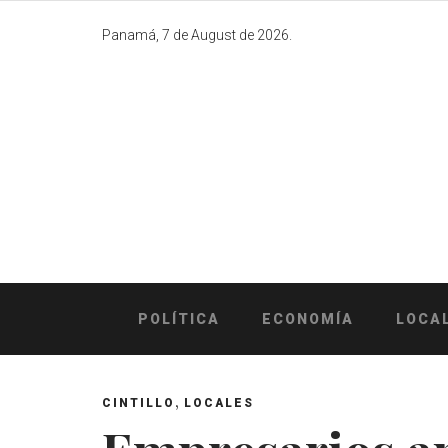
Skip
to
Panamá, 7 de August de 2026.
content
POLÍTICA
ECONOMÍA
LOCA
,
CINTILLO
LOCALES