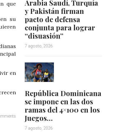
Arabia Saudí, Turquía
en que
y Pakistán firman
pacto de defensa
 en su
conjunta para lograr
uieren
“disuasión”
dianas
7 agosto, 2026
ncipal
ivir en
República Dominicana
crecen
se impone en las dos
ramas del 4×100 en los
Juegos…
omments
7 agosto, 2026