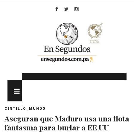
Skip
to
Facebook
Twitter
Instagram
content
MENU
,
CINTILLO
MUNDO
Aseguran que Maduro usa una flota
fantasma para burlar a EE UU