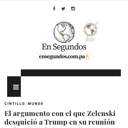
Skip
to
Facebook
Twitter
Instagram
content
MENU
,
CINTILLO
MUNDO
El argumento con el que Zelenski
desquició a Trump en su reunión