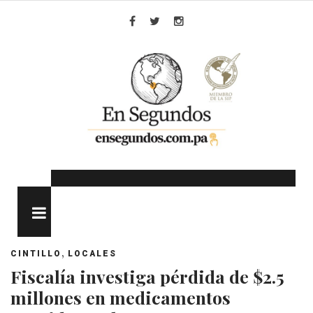
Skip
to
Facebook
Twitter
Instagram
content
MENU
,
CINTILLO
LOCALES
Fiscalía investiga pérdida de $2.5
millones en medicamentos