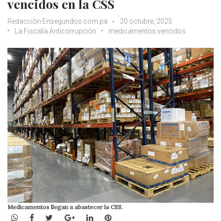
vencidos en la CSS
Redacción Ensegundos.com.pa
20 octubre, 2025
La Fiscalía Anticorrupción
medicamentos vencidos
Medicamentos llegan a abastecer la CSS.
WhatsApp
Facebook
Twitter
Google+
LinkedIn
Pinterest