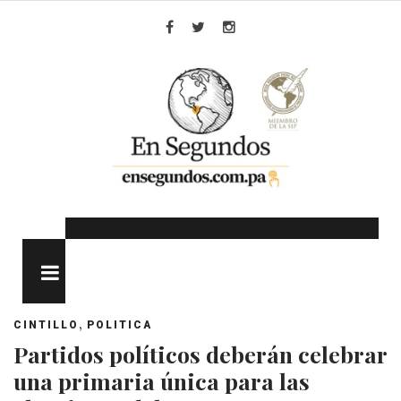
Skip
to
Facebook
Twitter
Instagram
content
MENU
,
CINTILLO
POLITICA
Partidos políticos deberán celebrar
una primaria única para las