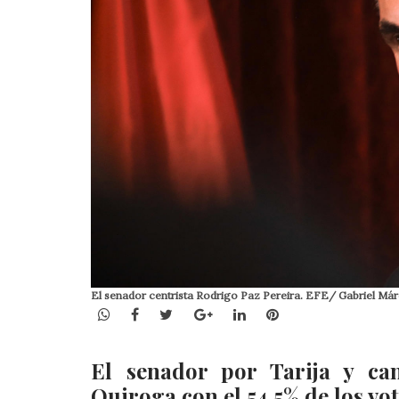
El senador centrista Rodrigo Paz Pereira. EFE/ Gabriel Má
WhatsApp
Facebook
Twitter
Google+
LinkedIn
Pinterest
El senador por Tarija y ca
Quiroga con el 54,5% de los vo