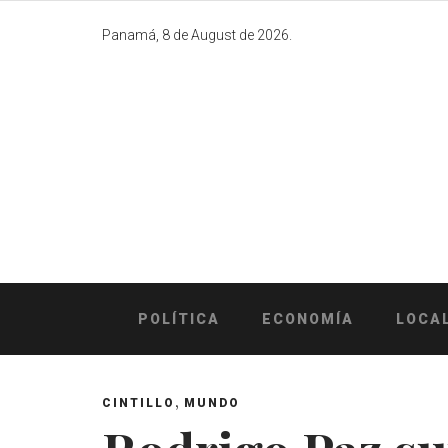
Skip
to
Panamá, 8 de August de 2026.
content
POLÍTICA
ECONOMÍA
LOCA
,
CINTILLO
MUNDO