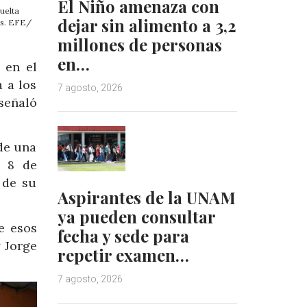
El Niño amenaza con
uelta
dejar sin alimento a 3,2
as. EFE/
millones de personas
en…
 en el
a a los
7 agosto, 2026
señaló
de una
o 8 de
 de su
Aspirantes de la UNAM
ya pueden consultar
e esos
fecha y sede para
y Jorge
repetir examen…
7 agosto, 2026