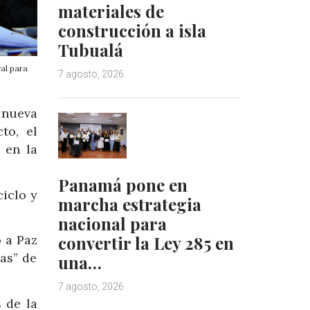
materiales de
construcción a isla
Tubualá
al para
7 agosto, 2026
 nueva
to, el
 en la
Panamá pone en
ciclo y
marcha estrategia
nacional para
 a Paz
convertir la Ley 285 en
as” de
una…
7 agosto, 2026
 de la