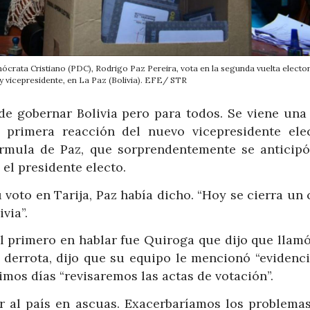
mócrata Cristiano (PDC), Rodrigo Paz Pereira, vota en la segunda vuelta elector
y vicepresidente, en La Paz (Bolivia). EFE/ STR
de gobernar Bolivia pero para todos. Se viene una
a primera reacción del nuevo vicepresidente elec
rmula de Paz, que sorprendentemente se anticipó
 el presidente electo.
oto en Tarija, Paz había dicho. “Hoy se cierra un 
via”.
el primero en hablar fue Quiroga que dijo que llamó
u derrota, dijo que su equipo le mencionó “evidenci
imos días “revisaremos las actas de votación”.
r al país en ascuas. Exacerbaríamos los problemas