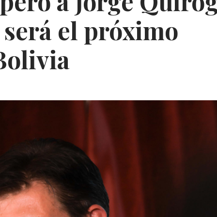
peró a Jorge Quiro
y será el próximo
Bolivia