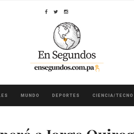
Facebook
Twitter
Instagram
LES
MUNDO
DEPORTES
CIENCIA/TECNO