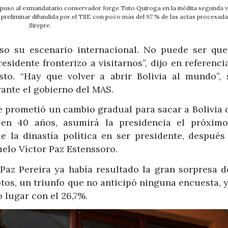
mpuso al exmandatario conservador Jorge Tuto Quiroga en la inédita segunda v
n preliminar difundida por el TSE con poco más del 97 % de las actas procesad
Sirepre
aso su escenario internacional. No puede ser que
sidente fronterizo a visitarnos”, dijo en referenci
sto. “Hay que volver a abrir Bolivia al mundo”, 
rante el gobierno del MAS.
e prometió un cambio gradual para sacar a Bolivia 
 en 40 años, asumirá la presidencia el próxim
de la dinastía política en ser presidente, después
uelo Víctor Paz Estenssoro.
 Paz Pereira ya había resultado la gran sorpresa d
tos, un triunfo que no anticipó ninguna encuesta, 
 lugar con el 26,7%.