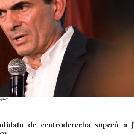
rquez
ndidato de centroderecha superó a 
tos