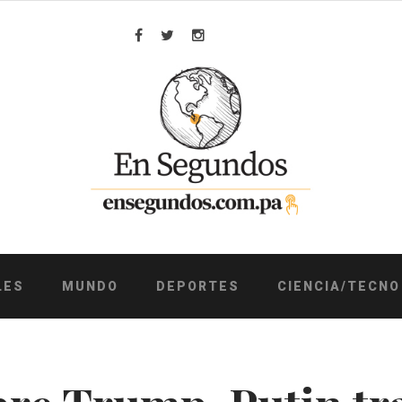
Facebook
Twitter
Instagram
LES
MUNDO
DEPORTES
CIENCIA/TECNO