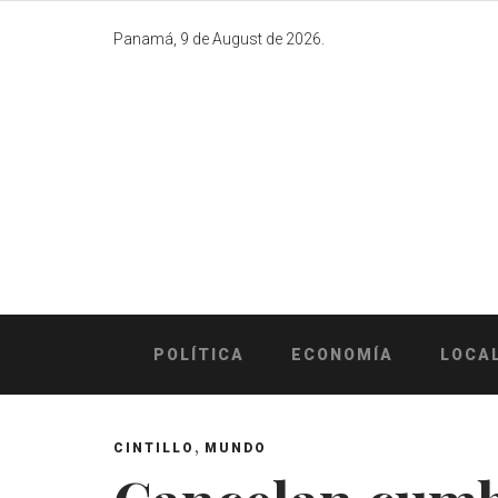
Skip
to
Panamá, 9 de August de 2026.
content
POLÍTICA
ECONOMÍA
LOCA
,
CINTILLO
MUNDO