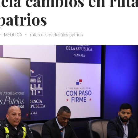
a cambios en rut
 patrios
MEDUICA
rutas de los desfiles patrios