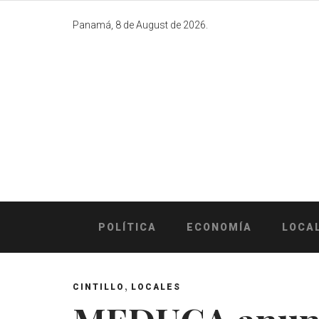
Skip
to
Panamá, 8 de August de 2026.
content
POLÍTICA
ECONOMÍA
LOCA
,
CINTILLO
LOCALES