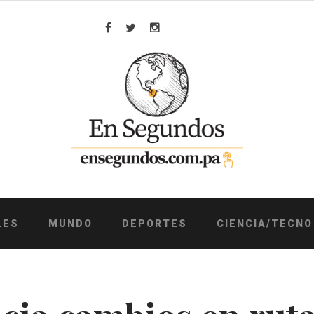
Facebook
Twitter
Instagram
LES
MUNDO
DEPORTES
CIENCIA/TECNO