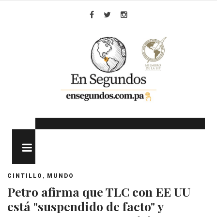
Skip
to
Facebook
Twitter
Instagram
content
MENU
,
CINTILLO
MUNDO
Petro afirma que TLC con EE UU
está "suspendido de facto" y