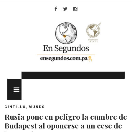
Skip
to
Facebook
Twitter
Instagram
content
MENU
,
CINTILLO
MUNDO
Rusia pone en peligro la cumbre de
Budapest al oponerse a un cese de