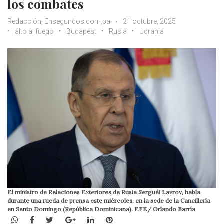
los combates
Redacción, Ensegundos.com.pa
21 octubre, 2025
alto al fuego
Budapest
Rusia
Ucrania
El ministro de Relaciones Exteriores de Rusia Serguéi Lavrov, habla
durante una rueda de prensa este miércoles, en la sede de la Cancillería
en Santo Domingo (República Dominicana). EFE/ Orlando Barría
WhatsApp
Facebook
Twitter
Google+
LinkedIn
Pinterest