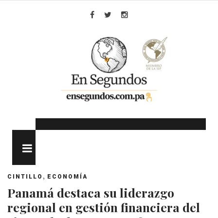
Skip
to
Facebook
Twitter
Instagram
content
MENU
,
CINTILLO
ECONOMÍA
Panamá destaca su liderazgo
regional en gestión financiera del