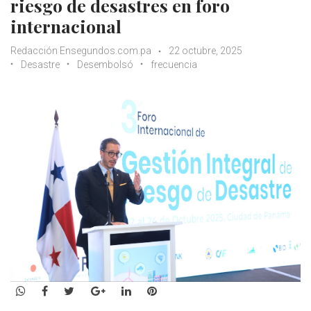
riesgo de desastres en foro
internacional
Redacción Ensegundos.com.pa
22 octubre, 2025
Desastre
Desembolsó
frecuencia
WhatsApp
Facebook
Twitter
Google+
LinkedIn
Pinterest