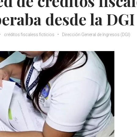
d de créditos fisca
operaba desde la DGI
créditos fiscaless ficticios
Dirección General de Ingresos (DGI)