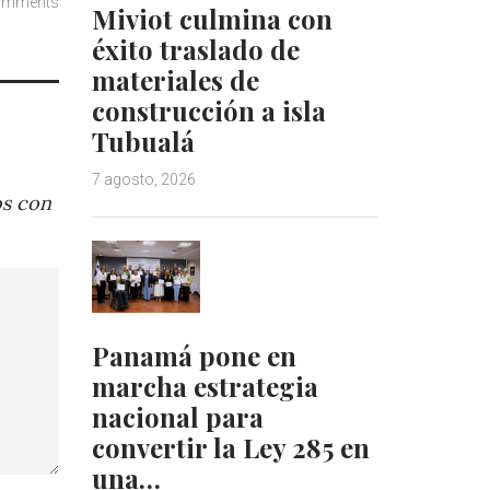
omments
Miviot culmina con
éxito traslado de
materiales de
construcción a isla
Tubualá
7 agosto, 2026
os con
Panamá pone en
marcha estrategia
nacional para
convertir la Ley 285 en
una…