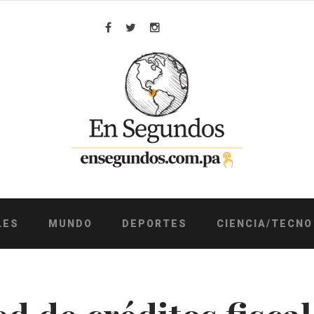
Facebook
Twitter
Instagram
LES
MUNDO
DEPORTES
CIENCIA/TECNO