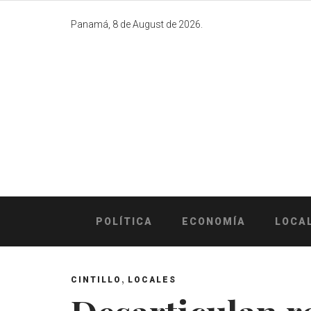
Skip
to
Panamá, 8 de August de 2026.
content
POLÍTICA
ECONOMÍA
LOCA
,
CINTILLO
LOCALES