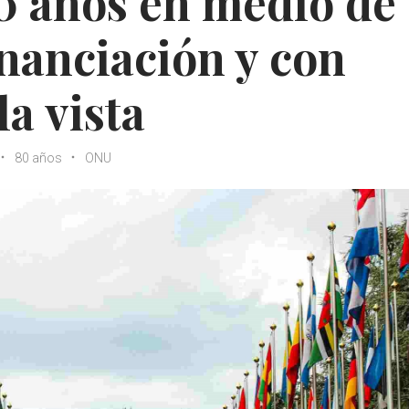
 años en medio de
inanciación y con
la vista
80 años
ONU