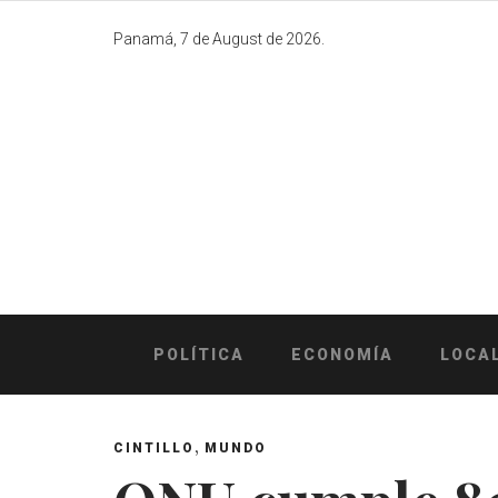
Skip
to
Panamá, 7 de August de 2026.
content
POLÍTICA
ECONOMÍA
LOCA
,
CINTILLO
MUNDO