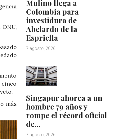
Mulino llega a
igencia
Colombia para
investidura de
la ONU,
Abelardo de la
Espriella
pasado
7 agosto, 2026
uedado
umento
 cinco
veto.
Singapur ahorca a un
lo más
hombre 79 años y
rompe el récord oficial
de…
7 agosto, 2026