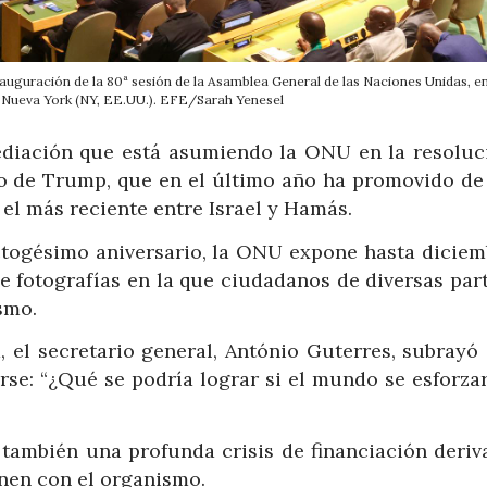
nauguración de la 80ª sesión de la Asamblea General de las Naciones Unidas, en
 Nueva York (NY, EE.UU.). EFE/Sarah Yenesel
ediación que está asumiendo la ONU en la resoluc
rno de Trump, que en el último año ha promovido de
 el más reciente entre Israel y Hamás.
ctogésimo aniversario, la ONU expone hasta diciem
 fotografías en la que ciudadanos de diversas part
smo.
 el secretario general, António Guterres, subrayó 
arse: “¿Qué se podría lograr si el mundo se esforza
 también una profunda crisis de financiación deriv
nen con el organismo.