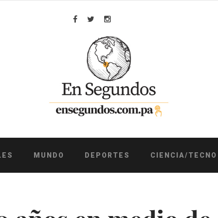
Facebook
Twitter
Instagram
LES
MUNDO
DEPORTES
CIENCIA/TECNO