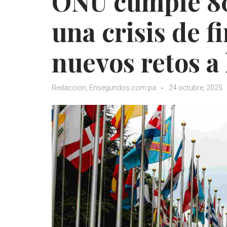
ONU cumple 80
una crisis de f
nuevos retos a 
Redacción, Ensegundos.com.pa
24 octubre, 2025