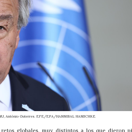
a ONU, António Guterres. EFE/EPA/HANNIBAL HANSCHKE
etos globales, muy distintos a los que dieron pi