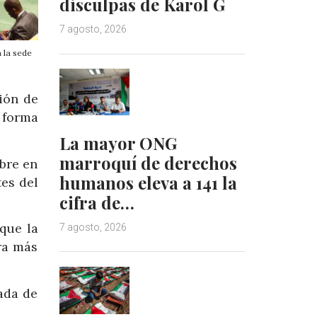
disculpas de Karol G
7 agosto, 2026
 la sede
ión de
 forma
La mayor ONG
marroquí de derechos
bre en
humanos eleva a 141 la
es del
cifra de…
que la
7 agosto, 2026
ra más
ada de