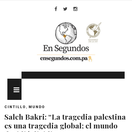
Skip
to
Facebook
Twitter
Instagram
content
MENU
,
CINTILLO
MUNDO
Saleh Bakri: “La tragedia palestina
es una tragedia global; el mundo