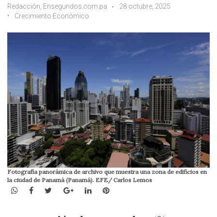
Redacción, Ensegundos.com.pa
28 octubre, 2025
Crecimiento Económico
Fotografía panorámica de archivo que muestra una zona de edificios en
la ciudad de Panamá (Panamá). EFE/ Carlos Lemos
WhatsApp
Facebook
Twitter
Google+
LinkedIn
Pinterest