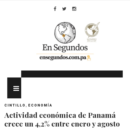
Skip
to
Facebook
Twitter
Instagram
content
MENU
,
CINTILLO
ECONOMÍA
Actividad económica de Panamá
crece un 4,2% entre enero y agosto