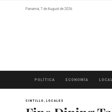
Skip
to
Panamá, 7 de August de 2026.
content
POLÍTICA
ECONOMÍA
LOCA
,
CINTILLO
LOCALES