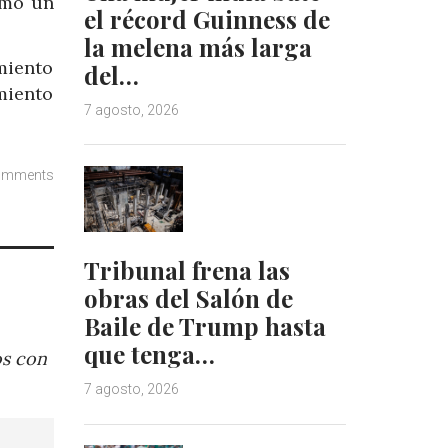
omo un
el récord Guinness de
la melena más larga
miento
del…
miento
7 agosto, 2026
omments
Tribunal frena las
obras del Salón de
Baile de Trump hasta
que tenga…
os con
7 agosto, 2026