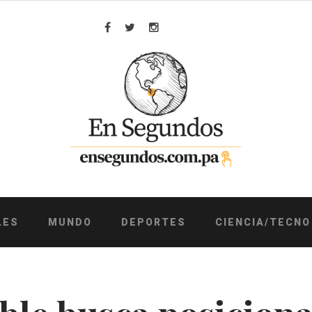
Facebook
Twitter
Instagram
LES
MUNDO
DEPORTES
CIENCIA/TECNO