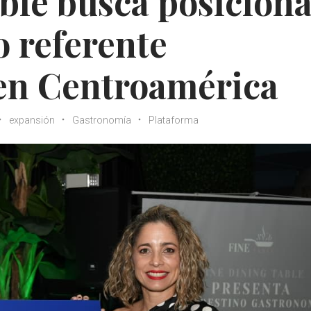
ble busca posiciona
 referente
en Centroamérica
expansión
Gastronomía
Plataforma