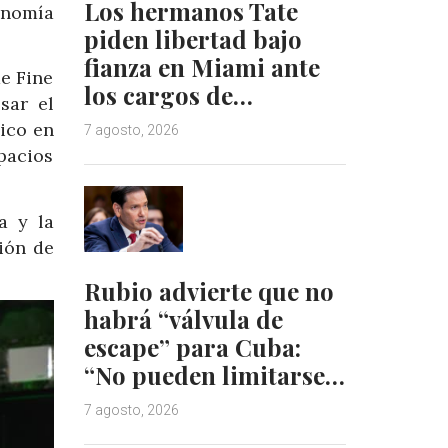
Los hermanos Tate
onomía
piden libertad bajo
fianza en Miami ante
e Fine
los cargos de…
sar el
ico en
7 agosto, 2026
pacios
a y la
ión de
Rubio advierte que no
habrá “válvula de
escape” para Cuba:
“No pueden limitarse…
7 agosto, 2026