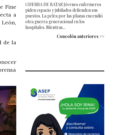
GUERRA DE BATAS Jóvenes enfermeros
e Fine
piden espacio y jubilados defienden sus
ecta a
puestos. La pelea por las plazas encendió
otra guerra generacional en los
 León,
hospitales. Mientras...
Concolón anteriores >>
l de la
onocer
prensa