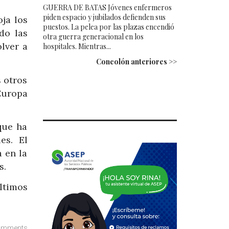
GUERRA DE BATAS Jóvenes enfermeros
piden espacio y jubilados defienden sus
ja los
puestos. La pelea por las plazas encendió
do las
otra guerra generacional en los
olver a
hospitales. Mientras...
Concolón anteriores >>
 otros
Europa
que ha
es. El
 en la
s.
ltimos
omments