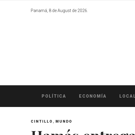
Skip
to
Panamá, 8 de August de 2026.
content
POLÍTICA
ECONOMÍA
LOCA
,
CINTILLO
MUNDO