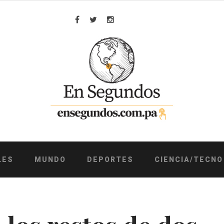
Facebook
Twitter
Instagram
LES
MUNDO
DEPORTES
CIENCIA/TECNO