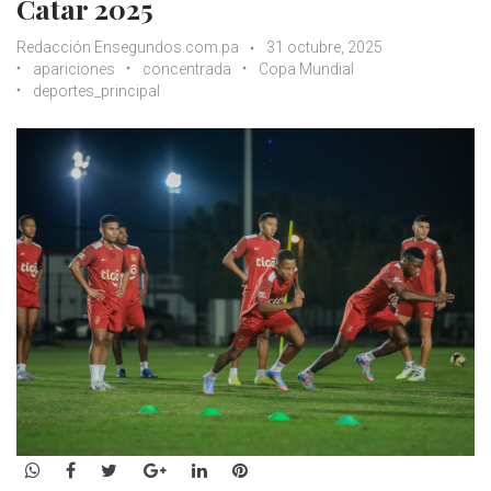
Catar 2025
Redacción Ensegundos.com.pa
31 octubre, 2025
apariciones
concentrada
Copa Mundial
deportes_principal
WhatsApp
Facebook
Twitter
Google+
LinkedIn
Pinterest